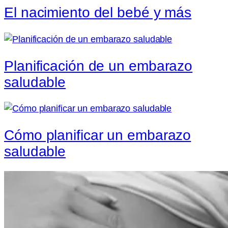
El nacimiento ​del bebé y más
Planificación de un embarazo
saludable
Cómo planificar un embarazo
saludable